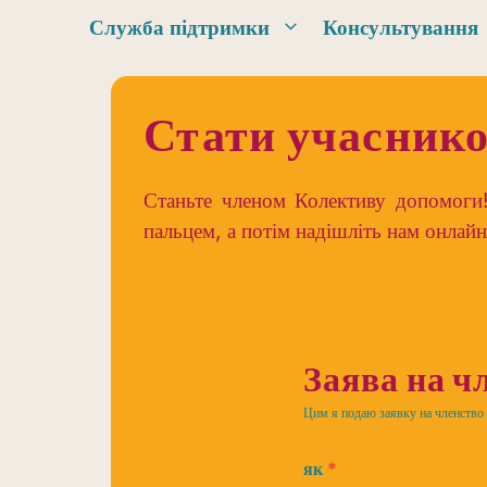
Перейти
Служба підтримки
Консультування
до
вмісту
Стати учасник
Станьте членом Колективу допомоги!
пальцем, а потім надішліть нам онлайн
Стати
учасником
Заява на ч
Цим я подаю заявку на членство
як
*