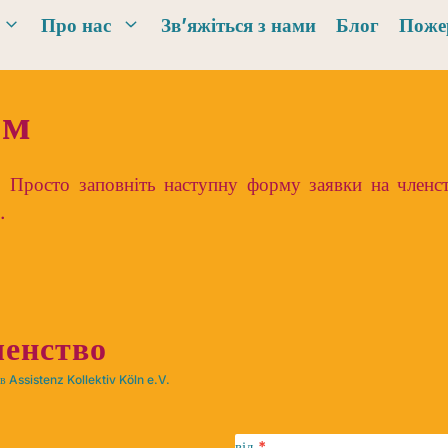
Про нас
Зв’яжіться з нами
Блог
Поже
ом
 Просто заповніть наступну форму заявки на членс
.
ленство
 в Assistenz Kollektiv Köln e.V.
від
*