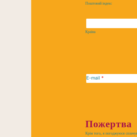
індекс
Поштовий індекс
Країна
Країна
Адреса
E-mail
*
Пожертва
Крім того, я погоджуюся сплачув