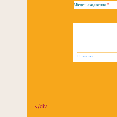
Місцезнаходження
*
Підпис
*
Порожньо
</div