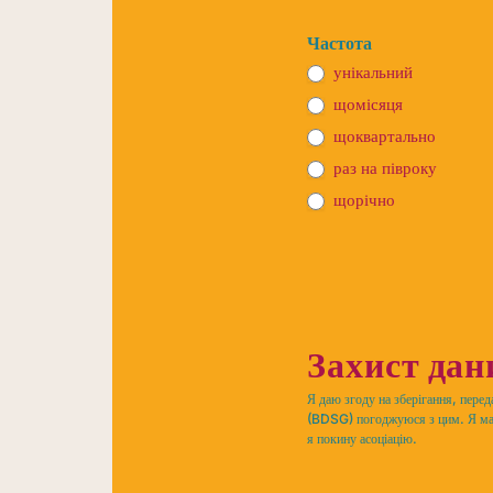
Частота
унікальний
щомісяця
щоквартально
раз на півроку
щорічно
Захист дан
Я даю згоду на зберігання, пере
(BDSG) погоджуюся з цим. Я маю 
я покину асоціацію.