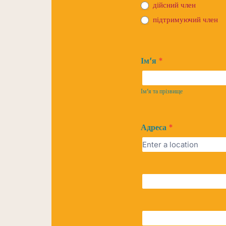
дійсний член
підтримуючий член
Ім’я
*
Ім'я
та
Ім’я та прізвище
прізвище
Адреса
*
Адреса
Адреса
Поштовий