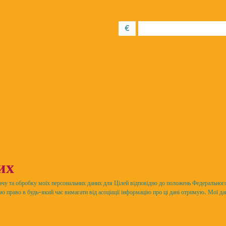
у розмірі
€
их
дачу та обробку моїх персональних даних для Цілей відповідно до положень Федерального
право в будь-який час вимагати від асоціації інформацію про ці дані отримую. Мої дані