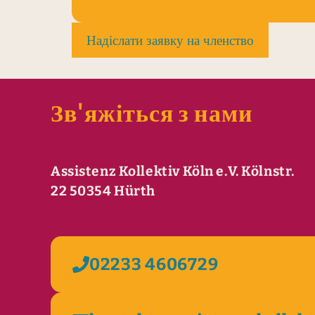
Надіслати заявку на членство
Зв'яжіться з нами
Assistenz Kollektiv Köln e.V. Kölnstr.
22 50354 Hürth
02233 4606729