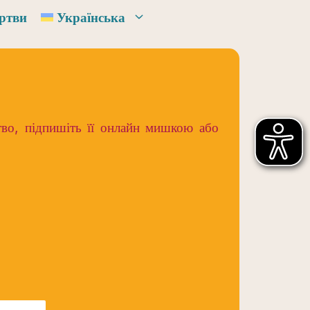
ртви
Українська
тво, підпишіть її онлайн мишкою або