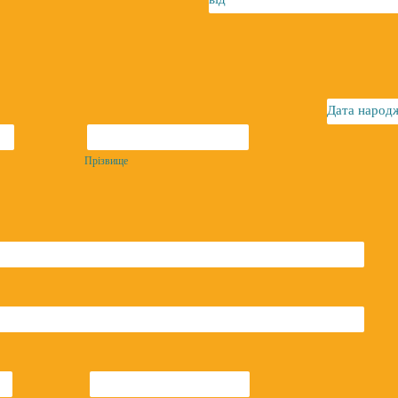
Дата народ
Прізвище
Прізвище
Місто