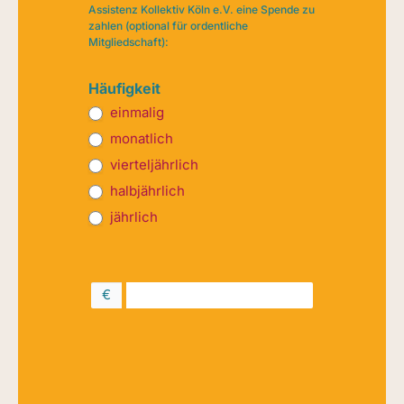
Assistenz Kollektiv Köln e.V. eine Spende zu
zahlen (optional für ordentliche
Mitgliedschaft):
Häufigkeit
einmalig
monatlich
vierteljährlich
halbjährlich
jährlich
in Höhe von
€