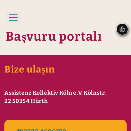
İçeriğe
atla
Menü
Başvuru portalı
Bize ulaşın
Assistenz Kollektiv Köln e.V. Kölnstr.
22 50354 Hürth