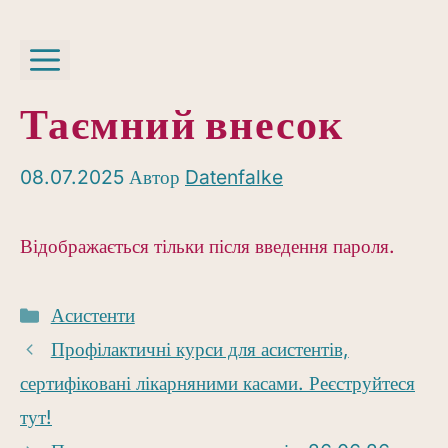
Перейти
до
Меню
вмісту
Таємний внесок
08.07.2025
Автор
Datenfalke
Відображається тільки після введення пароля.
Категорії
Асистенти
Профілактичні курси для асистентів,
сертифіковані лікарняними касами. Реєструйтеся
тут!