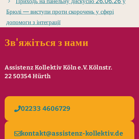
Приходь на панельну дискусію 26.06.26 у
Брюлі — виступи проти скорочень у сфері
допомоги з інтеграції
Зв'яжіться з нами
Assistenz Kollektiv Köln e.V. Kölnstr.
22 50354 Hürth
02233 4606729
kontakt@assistenz-kollektiv.de